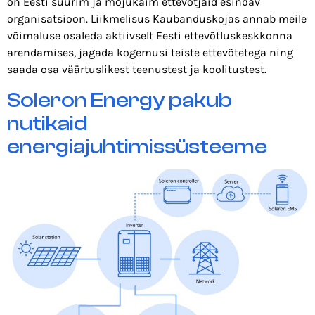
on Eesti suurim ja mõjukaim ettevõtjaid esindav
organisatsioon. Liikmelisus Kaubanduskojas annab meile
võimaluse osaleda aktiivselt Eesti ettevõtluskeskkonna
arendamises, jagada kogemusi teiste ettevõtetega ning
saada osa väärtuslikest teenustest ja koolitustest.
Soleron Energy pakub
nutikaid
energiajuhtimissüsteeme