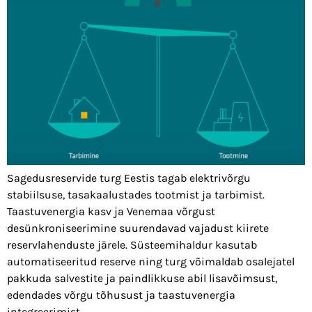
Sagedusreservide turg Eestis tagab elektrivõrgu
stabiilsuse, tasakaalustades tootmist ja tarbimist.
Taastuvenergia kasv ja Venemaa võrgust
desünkroniseerimine suurendavad vajadust kiirete
reservlahenduste järele. Süsteemihaldur kasutab
automatiseeritud reserve ning turg võimaldab osalejatel
pakkuda salvestite ja paindlikkuse abil lisavõimsust,
edendades võrgu tõhusust ja taastuvenergia
integreerimist.