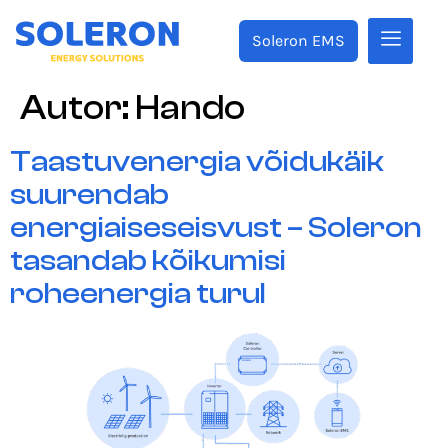
Soleron EMS
Autor:
Hando
Taastuvenergia võidukäik
suurendab
energiaiseseisvust – Soleron
tasandab kõikumisi
roheenergia turul